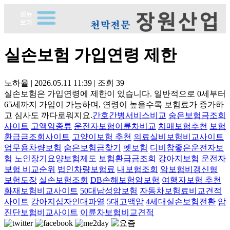
실손보험 가입연령 제한
노하율
|
2026.05.11 11:39
|
조회
39
실손보험은 가입연령에 제한이 있습니다. 일반적으로 0세부터
65세까지 가입이 가능하며, 연령이 높을수록 보험료가 증가하
고 심사도 까다로워지요.
간호간병서비스비교
숨은보험금조회
사이트
고액암종류
운전자보험이륜차비교
치매보험추천
보험
환급금조회사이트
고양이보험 추천
의료실비보험비교사이트
업무용차량보험
숨은보험금찾기
펫보험
디비참좋은운전자보
험
노인장기요양보험제도
보험환급금조회
강아지보험
운전자
보험 비교순위
법인차량보험료
내보험조회
암보험비갱신형
보험도장
실손보험조회
DB손해보험암보험
여행자보험 추천
화재보험비교사이트
50대남성암보험
자동차보험료비교견적
사이트
강아지십자인대파열
5대고액암
4세대실손보험전환
암
진단보험비교사이트
이륜차보험비교견적