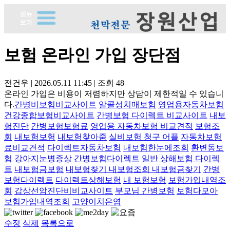
보험 온라인 가입 장단점
전건우
|
2026.05.11 11:45
|
조회
48
온라인 가입은 비용이 저렴하지만 상담이 제한적일 수 있습니
다.
간병비보험비교사이트
알콜성치매보험
영업용자동차보험
건강종합보험비교사이트
간병보험 다이렉트 비교사이트
내보
험진단
간병보험보험료
영업용 자동차보험 비교견적
보험조
회
내보험보험
내보험찾아줌
실비보험 청구 어플
자동차보험
료비교견적
다이렉트자동차보험
내보험한눈에조회
환변동보
험
강아지눈병증상
간병보험다이렉트
일반 상해보험 다이렉
트
내보험금보험
내보험찾기 내보험조회 내보험금찾기
간병
보험다이렉트
다이렉트상해보험
내 보험보험
보험가입내역조
회
갑상선암진단비비교사이트
부모님 간병보험
보험다모아
보험가입내역조회
고양이치은염
수정
삭제
목록으로