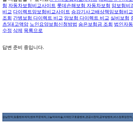
험
자동차보험비교사이트
롯데손해보험 자동차보험
암보험비
비교
다이렉트암보험비교사이트
승강기사고배상책임보험비교
조회
간병보험 다이렉트 비교
암보험 다이렉트 비교
실비보험
츠5대고액암
노인요양보험신청방법
숨은보험금 조회
법인자동
수정
삭제
목록으로
답변 준비 중입니다.
강남천막,맞춤텐트제작,텐트주문제작,그늘막파라솔,이재민구호용텐트,관공서천막,공부방텐트,버스정류장천막,장