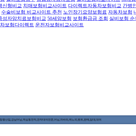
갱신형비교
치매보험비교사이트
다이렉트자동차보험비교
간병
수술비보험 비교사이트 추천
노인장기요양보험료
자동차보험
중성자암치료보험비교
50세암보험
보험환급금 조회
실비보험 순
차보험다이렉트
운전자보험비교사이트
원산업,강남어닝,역삼동천막,천막대여전문,어닝,자바라,캐노피,텐트,판매,임대,대여