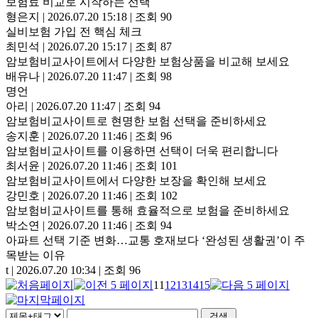
보험료 비교로 시작하는 선택
형은지
|
2026.07.20 15:18
|
조회 90
실비보험 가입 전 핵심 체크
최민석
|
2026.07.20 15:17
|
조회 87
암보험비교사이트에서 다양한 보험상품을 비교해 보세요
배유나
|
2026.07.20 11:47
|
조회 98
명언
아리
|
2026.07.20 11:47
|
조회 94
암보험비교사이트로 현명한 보험 선택을 준비하세요
송지훈
|
2026.07.20 11:46
|
조회 96
암보험비교사이트를 이용하면 선택이 더욱 편리합니다
최서윤
|
2026.07.20 11:46
|
조회 101
암보험비교사이트에서 다양한 보장을 확인해 보세요
강민호
|
2026.07.20 11:46
|
조회 102
암보험비교사이트를 통해 효율적으로 보험을 준비하세요
박소연
|
2026.07.20 11:46
|
조회 94
아파트 선택 기준 변화…교통 호재보다 ‘완성된 생활권’이 주
목받는 이유
t
|
2026.07.20 10:34
|
조회 96
11
12
13
14
15