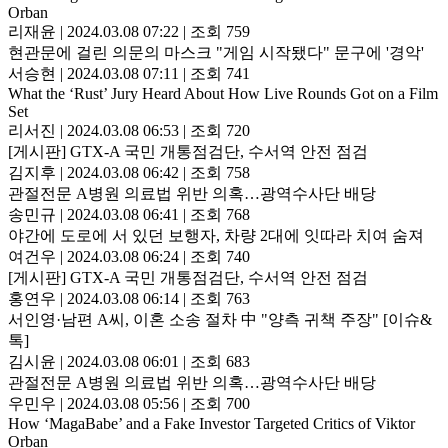
Orban
리재윤
|
2024.03.08 07:22
|
조회 759
현관문에 걸린 의문의 마스크 "게임 시작됐다" 문구에 '경악'
서승현
|
2024.03.08 07:11
|
조회 741
What the ‘Rust’ Jury Heard About How Live Rounds Got on a Film
Set
리서진
|
2024.03.08 06:53
|
조회 720
[게시판] GTX-A 국민 개통점검단, 수서역 안전 점검
김지후
|
2024.03.08 06:42
|
조회 758
관절전문 A병원 의료법 위반 의혹…광역수사단 배당
송민규
|
2024.03.08 06:41
|
조회 768
야간에 도로에 서 있던 보행자, 차량 2대에 잇따라 치여 숨져
여건우
|
2024.03.08 06:24
|
조회 740
[게시판] GTX-A 국민 개통점검단, 수서역 안전 점검
홍연우
|
2024.03.08 06:14
|
조회 763
서인영·남편 A씨, 이혼 소송 절차 中 "양측 귀책 주장" [이슈&
톡]
김시윤
|
2024.03.08 06:01
|
조회 683
관절전문 A병원 의료법 위반 의혹…광역수사단 배당
우민우
|
2024.03.08 05:56
|
조회 700
How ‘MagaBabe’ and a Fake Investor Targeted Critics of Viktor
Orban