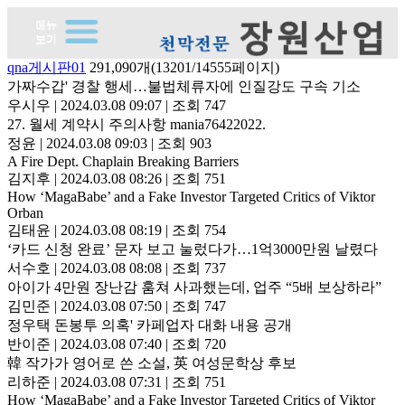
qna게시판01
291,090개(13201/14555페이지)
가짜수갑' 경찰 행세…불법체류자에 인질강도 구속 기소
우시우
|
2024.03.08 09:07
|
조회 747
27. 월세 계약시 주의사항 mania76422022.
정윤
|
2024.03.08 09:03
|
조회 903
A Fire Dept. Chaplain Breaking Barriers
김지후
|
2024.03.08 08:26
|
조회 751
How ‘MagaBabe’ and a Fake Investor Targeted Critics of Viktor
Orban
김태윤
|
2024.03.08 08:19
|
조회 754
‘카드 신청 완료’ 문자 보고 눌렀다가…1억3000만원 날렸다
서수호
|
2024.03.08 08:08
|
조회 737
아이가 4만원 장난감 훔쳐 사과했는데, 업주 “5배 보상하라”
김민준
|
2024.03.08 07:50
|
조회 747
정우택 돈봉투 의혹' 카페업자 대화 내용 공개
반이준
|
2024.03.08 07:40
|
조회 720
韓 작가가 영어로 쓴 소설, 英 여성문학상 후보
리하준
|
2024.03.08 07:31
|
조회 751
How ‘MagaBabe’ and a Fake Investor Targeted Critics of Viktor