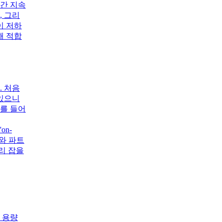
시간 지속
, 그리
이 저하
해 적합
. 처음
 있으니
예를 들어
n-
와 파트
리 잡을
 용량