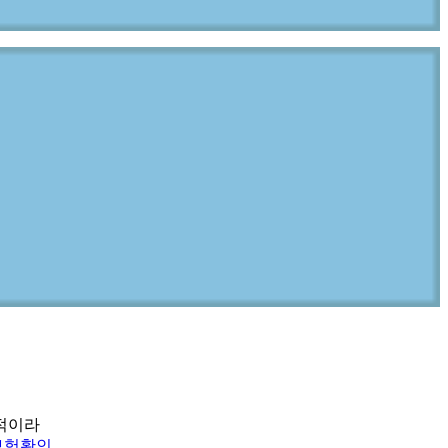
목적이라
보험확인