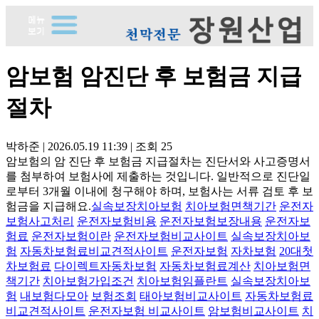
암보험 암진단 후 보험금 지급
절차
박하준
|
2026.05.19 11:39
|
조회
25
암보험의 암 진단 후 보험금 지급절차는 진단서와 사고증명서
를 첨부하여 보험사에 제출하는 것입니다. 일반적으로 진단일
로부터 3개월 이내에 청구해야 하며, 보험사는 서류 검토 후 보
험금을 지급해요.
실속보장치아보험
치아보험면책기간
운전자
보험사고처리
운전자보험비용
운전자보험보장내용
운전자보
험료
운전자보험이란
운전자보험비교사이트
실속보장치아보
험
자동차보험료비교견적사이트
운전자보험
자차보험
20대첫
차보험료
다이렉트자동차보험
자동차보험료계산
치아보험면
책기간
치아보험가입조건
치아보험임플란트
실속보장치아보
험
내보험다모아
보험조회
태아보험비교사이트
자동차보험료
비교견적사이트
운전자보험 비교사이트
암보험비교사이트
치