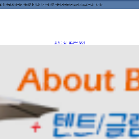
원산업,강남어닝,역삼동천막,천막대여전문,어닝,자바라,캐노피,텐트,판매,임대,대여
회원가입
|
ID/PW 찾기