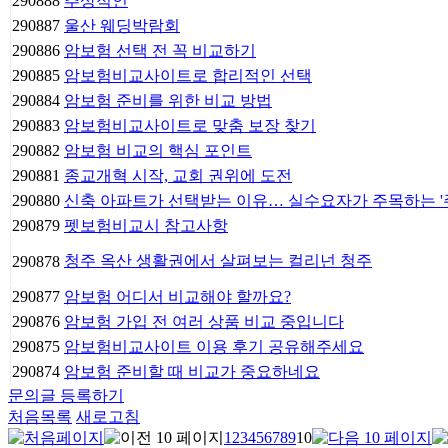
290888
추상적인
290887
울산 웨딩박람회
290886
암보험 선택 전 꼭 비교하기
290885
암보험비교사이트로 합리적인 선택
290884
암보험 준비를 위한 비교 방법
290883
암보험비교사이트로 맞춤 보장 찾기
290882
암보험 비교의 핵심 포인트
290881
종교개혁 시작, 교회 권위에 도전
290880
신축 아파트가 선택받는 이유… 실수요자가 주목하는 '
290879
펫보험비교시 참고사항
청주 옥산 생활권에서 살펴보는 컬리넌 청주
290878
290877
암보험 어디서 비교해야 할까요?
290876
암보험 가입 전 여러 상품 비교 중입니다
290875
암보험비교사이트 이용 후기 공유해주세요
290874
암보험 준비할 때 비교가 중요하네요
문의글 등록하기
처음목록
새로고침
1
2
3
4
5
6
7
8
9
10