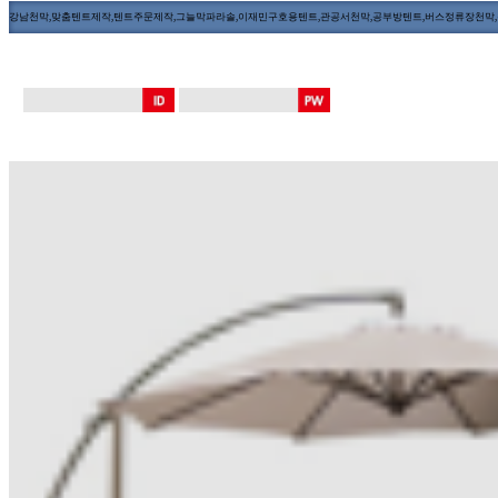
강남천막,맞춤텐트제작,텐트주문제작,그늘막파라솔,이재민구호용텐트,관공서천막,공부방텐트,버스정류장천막,장