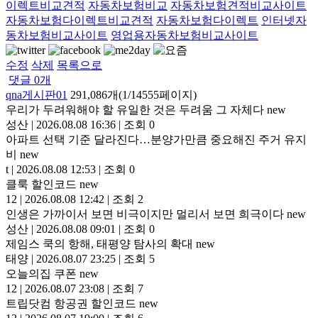
이렉트비교견적
자동차보험비교
자동차보험견적비교사이트
자동차보험다이렉트비교견적
자동차보험다이렉트
인터넷자
동차보험비교사이트
영업용자동차보험비교사이트
수정
삭제
목록으로
댓글
0
개
qna게시판01
291,086개(1/14555페이지)
우리가 두려워해야 할 유일한 것은 두려움 그 자체다
new
성산
|
2026.08.08 16:36
|
조회 0
아파트 선택 기준 달라진다…분양가만큼 중요해진 주거 유지
비
new
t
|
2026.08.08 12:53
|
조회 0
클룩 할인코드
new
12
|
2026.08.08 12:42
|
조회 2
인생은 가까이서 보면 비극이지만 멀리서 보면 희극이다
new
성산
|
2026.08.08 09:01
|
조회 0
제임스 쿡의 항해, 태평양 탐사의 확대
new
태양
|
2026.08.07 23:25
|
조회 5
오늘의집 쿠폰
new
12
|
2026.08.07 23:08
|
조회 7
트립닷컴 항공권 할인코드
new