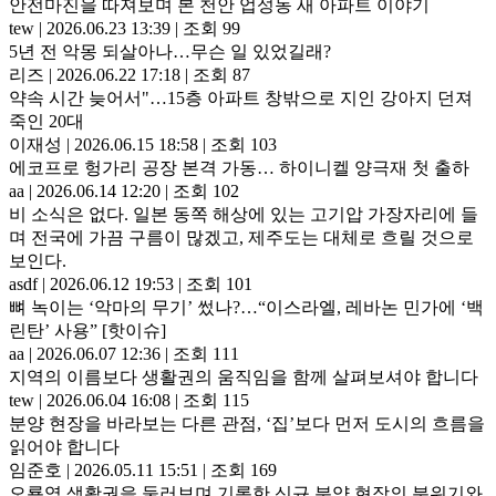
안전마진을 따져보며 본 천안 업성동 새 아파트 이야기
tew
|
2026.06.23 13:39
|
조회 99
5년 전 악몽 되살아나…무슨 일 있었길래?
리즈
|
2026.06.22 17:18
|
조회 87
약속 시간 늦어서"…15층 아파트 창밖으로 지인 강아지 던져
죽인 20대
이재성
|
2026.06.15 18:58
|
조회 103
에코프로 헝가리 공장 본격 가동… 하이니켈 양극재 첫 출하
aa
|
2026.06.14 12:20
|
조회 102
비 소식은 없다. 일본 동쪽 해상에 있는 고기압 가장자리에 들
며 전국에 가끔 구름이 많겠고, 제주도는 대체로 흐릴 것으로
보인다.
asdf
|
2026.06.12 19:53
|
조회 101
뼈 녹이는 ‘악마의 무기’ 썼나?…“이스라엘, 레바논 민가에 ‘백
린탄’ 사용” [핫이슈]
aa
|
2026.06.07 12:36
|
조회 111
지역의 이름보다 생활권의 움직임을 함께 살펴보셔야 합니다
tew
|
2026.06.04 16:08
|
조회 115
분양 현장을 바라보는 다른 관점, ‘집’보다 먼저 도시의 흐름을
읽어야 합니다
임준호
|
2026.05.11 15:51
|
조회 169
오룡역 생활권을 둘러보며 기록한 신규 분양 현장의 분위기와