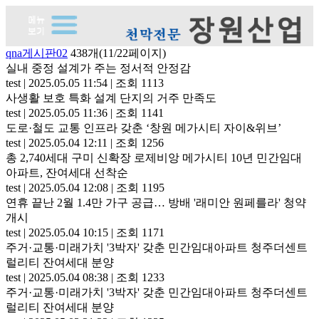
qna게시판02
438개(11/22페이지)
실내 중정 설계가 주는 정서적 안정감
test
|
2025.05.05 11:54
|
조회 1113
사생활 보호 특화 설계 단지의 거주 만족도
test
|
2025.05.05 11:36
|
조회 1141
도로·철도 교통 인프라 갖춘 ‘창원 메가시티 자이&위브’
test
|
2025.05.04 12:11
|
조회 1256
총 2,740세대 구미 신확장 로제비앙 메가시티 10년 민간임대
아파트, 잔여세대 선착순
test
|
2025.05.04 12:08
|
조회 1195
연휴 끝난 2월 1.4만 가구 공급… 방배 '래미안 원페를라' 청약
개시
test
|
2025.05.04 10:15
|
조회 1171
주거·교통·미래가치 '3박자' 갖춘 민간임대아파트 청주더센트
럴리티 잔여세대 분양
test
|
2025.05.04 08:38
|
조회 1233
주거·교통·미래가치 '3박자' 갖춘 민간임대아파트 청주더센트
럴리티 잔여세대 분양