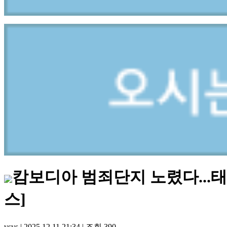
캄보디아 범죄단지 노렸다...
스]
vsvs
|
2025.12.11 21:34
|
조회
390