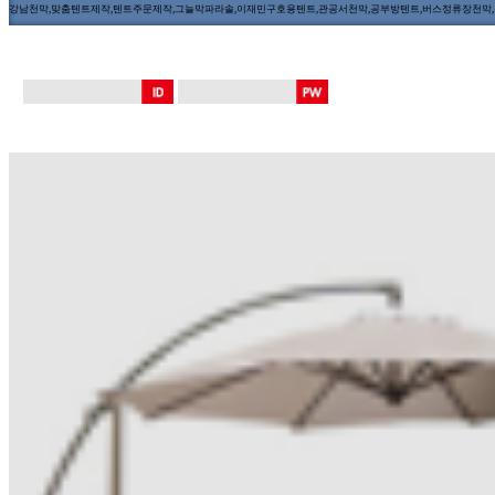
강남천막,맞춤텐트제작,텐트주문제작,그늘막파라솔,이재민구호용텐트,관공서천막,공부방텐트,버스정류장천막,장