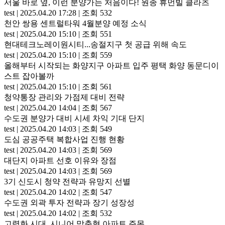
서울 바로 옆, 이런 분양가는 처음이다! 원종 휴먼빌 클라츠
test
|
2025.04.20 17:28
|
조회 532
천안 쌍용 센트럴타워 4월분양 예정 소식
test
|
2025.04.20 15:10
|
조회 551
현대테크노레이원시티...송절지구 첫 공급 위해 속도
test
|
2025.04.20 15:10
|
조회 559
올해부터 시작되는 화양지구 아파트 입주 평택 화양 동문디이
스트 잡아볼까
test
|
2025.04.20 15:10
|
조회 561
청약통장 관리와 가점제 대비 전략
test
|
2025.04.20 14:04
|
조회 567
수도권 분양가 대비 시세 차익 기대 단지
test
|
2025.04.20 14:03
|
조회 549
도심 공공주택 복합사업 진행 현황
test
|
2025.04.20 14:03
|
조회 569
대단지 아파트 선호 이유와 장점
test
|
2025.04.20 14:03
|
조회 569
3기 신도시 청약 전략과 유망지 선별
test
|
2025.04.20 14:02
|
조회 547
수도권 외곽 투자 전략과 장기 성장성
test
|
2025.04.20 14:02
|
조회 532
고령화 시대, 시니어 맞춤형 아파트 주목