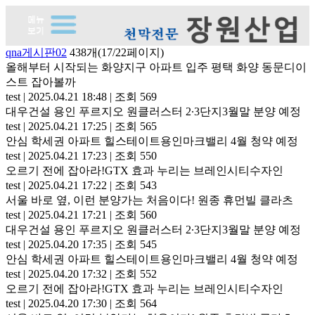
qna게시판02
438개(17/22페이지)
올해부터 시작되는 화양지구 아파트 입주 평택 화양 동문디이
스트 잡아볼까
test
|
2025.04.21 18:48
|
조회 569
대우건설 용인 푸르지오 원클러스터 2∙3단지3월말 분양 예정
test
|
2025.04.21 17:25
|
조회 565
안심 학세권 아파트 힐스테이트용인마크밸리 4월 청약 예정
test
|
2025.04.21 17:23
|
조회 550
오르기 전에 잡아라!GTX 효과 누리는 브레인시티수자인
test
|
2025.04.21 17:22
|
조회 543
서울 바로 옆, 이런 분양가는 처음이다! 원종 휴먼빌 클라츠
test
|
2025.04.21 17:21
|
조회 560
대우건설 용인 푸르지오 원클러스터 2∙3단지3월말 분양 예정
test
|
2025.04.20 17:35
|
조회 545
안심 학세권 아파트 힐스테이트용인마크밸리 4월 청약 예정
test
|
2025.04.20 17:32
|
조회 552
오르기 전에 잡아라!GTX 효과 누리는 브레인시티수자인
test
|
2025.04.20 17:30
|
조회 564