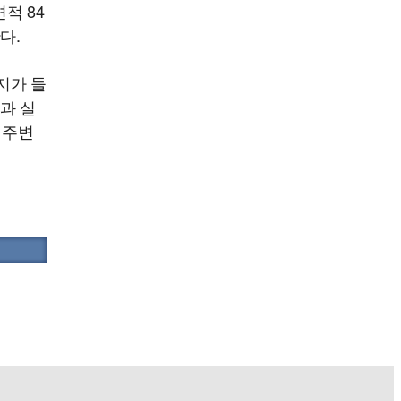
적 84
다.
지가 들
과 실
 주변