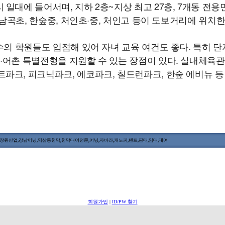
 일대에 들어서며, 지하 2층~지상 최고 27층, 7개동 전용면
 남곡초, 한숲중, 처인초·중, 처인고 등이 도보거리에 위치한
수의 학원들도 입점해 있어 자녀 교육 여건도 좋다. 특히 단
·어촌 특별전형을 지원할 수 있는 장점이 있다. 실내체육관
파크, 피크닉파크, 에코파크, 칠드런파크, 한숲 에비뉴 등
원산업,강남어닝,역삼동천막,천막대여전문,어닝,자바라,캐노피,텐트,판매,임대,대여
회원가입
|
ID/PW 찾기