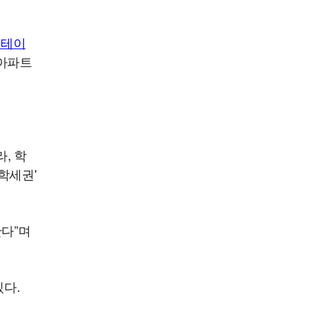
스테이
 아파트
, 학
학세권'
다”며
다.