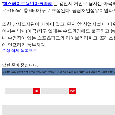
'
힐스테이트용인마크밸리
'는 용인시 처인구 남사읍 아곡리
㎡~182㎡, 총 660가구로 조성된다. 공립처인성유치원과
또한 남사도서관이 가까이 있고, 단지 앞 상업시설 내 다
어서는 남사(아곡)지구 일대는 수도권임에도 불구하고 농
내 수영장이 있는 스포츠파크와 라이브러리파크, 포레스트
에 인프라가 풍부하다.
수정
삭제
목록으로
답변 준비 중입니다.
강남천막,맞춤텐트제작,텐트주문제작,그늘막파라솔,이재민구호용텐트,관공서천막,공부방텐트,버스정류장천막,장