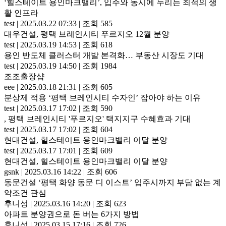
‘힐스테이트 용인마크밸리’, 입주와 동시에 누리는 최적의 생
활 인프라
test
|
2025.03.22 07:33
|
조회 585
대우건설, 평택 브레인시티 푸르지오 12월 분양
test
|
2025.03.19 14:53
|
조회 618
용인 반도체 클러스터 개발 본격화… 부동산 시장도 기대
test
|
2025.03.19 14:50
|
조회 1984
조조출장샵
eee
|
2025.03.18 21:31
|
조회 605
분상제 적용 ‘평택 브레인시티 수자인’ 잡아야 하는 이유
test
|
2025.03.17 17:02
|
조회 590
, 평택 브레인시티 '푸르지오' 택지지구 수혜효과 기대
test
|
2025.03.17 17:02
|
조회 604
현대건설, 힐스테이트 용인마크밸리 이달 분양
test
|
2025.03.17 17:01
|
조회 609
현대건설, 힐스테이트 용인마크밸리 이달 분양
gsnk
|
2025.03.16 14:22
|
조회 606
동문건설 ‘평택 화양 동문 디 이스트’ 입주시까지 부담 없는 계
약조건 관심
후니성
|
2025.03.16 14:20
|
조회 623
아파트 분양권으로 돈 버는 6가지 방법
후니성
|
2025.03.15 17:16
|
조회 726