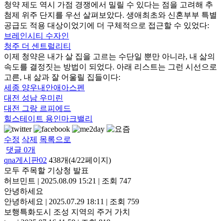
청약 제도 역시 가점 경쟁에서 밀릴 수 있다는 점을 고려해 추
첨제 위주 단지를 우선 살펴보았다. 생애최초와 신혼부부 특별
공급도 적용 대상이었기에 더 구체적으로 접근할 수 있었다:
브레인시티 수자인
청주 더 센트럴리티
이제 청약은 내가 살 집을 고르는 수단일 뿐만 아니라, 내 삶의
속도를 결정짓는 방법이 되었다. 아래 리스트는 그런 시선으로
고른, 내 삶과 잘 어울릴 집들이다:
세종 양우내안애아스펜
대전 성남 우미린
대전 그랑 르피에드
힐스테이트 용인마크밸리
수정
삭제
목록으로
댓글
0
개
qna게시판02
438개(4/22페이지)
모두 주목할 기상청 발표
허브민트
|
2025.08.09 15:21
|
조회 747
안녕하세요
안녕하세요
|
2025.07.29 18:11
|
조회 759
보행특화도시 조성 지역의 주거 가치