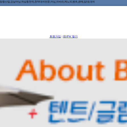
원산업,강남어닝,역삼동천막,천막대여전문,어닝,자바라,캐노피,텐트,판매,임대,대여
회원가입
|
ID/PW 찾기