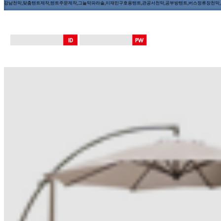
강남천막,맞춤텐트제작,텐트주문제작,그늘막파라솔,이재민구호용텐트,관공서천막,공부방텐트,버스정류장천막,장