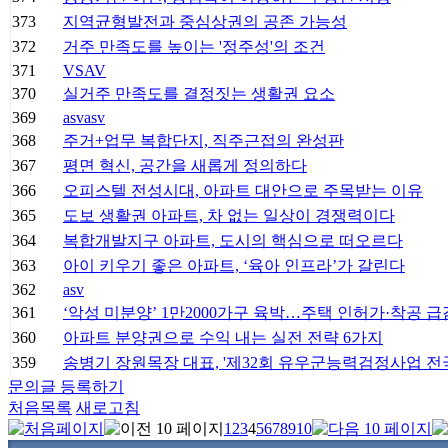
373
지역균형발전과 중심상권의 공존 가능성
372
거주 만족도를 높이는 '정주성'의 조건
371
VSAV
370
실거주 만족도를 결정짓는 생활권 요소
369
asvasv
368
주거+업무 복합단지, 직주근접의 완성판
367
평면 혁신, 공간을 새롭게 정의하다
366
오피스텔 전성시대, 아파트 대안으로 주목받는 이유
365
도보 생활권 아파트, 차 없는 일상이 경쟁력이다
364
복합개발지구 아파트, 도시의 핵심으로 떠오르다
363
아이 키우기 좋은 아파트, ‘육아 인프라’가 갈린다
362
asv
361
‘악성 미분양’ 1만2000가구 육박…주택 인허가·착공 급
360
아파트 분양권으로 수익 내는 실전 전략 6가지
359
송병기 장원목장 대표, '제32회 유우군능력검정사업 
문의글 등록하기
처음목록
새로고침
1
2
3
4
5
6
7
8
9
10