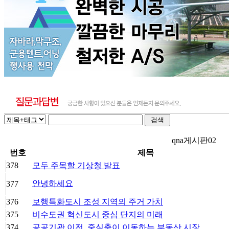
qna게시판02
번호
제목
378
모두 주목할 기상청 발표
안녕하세요
377
376
보행특화도시 조성 지역의 주거 가치
375
비수도권 혁신도시 중심 단지의 미래
374
공공기관 이전, 중심축이 이동하는 부동산 시장