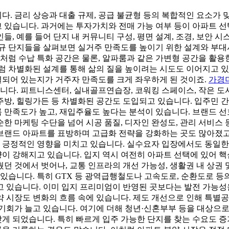
. 금리 상승과 대출 규제, 공급 불균형 등의 복합적인 요소가
 있습니다. 과거에는 투자가치와 전매 가능 여부 등이 아파트 선
 예를 들어 단지 내 커뮤니티 구성, 평면 설계, 조경, 보안 시
신규 단지들을 살펴보면 실거주 만족도를 높이기 위한 설계와 부대
럼 수납 특화 공간은 물론, 알파룸과 같은 가변형 공간을 활용
럼 차별화된 설계를 통해 삶의 질을 높이려는 시도도 이어지고 
되어 있는지가 거주자 만족도를 크게 좌우하게 된 것이죠.
가경
다. 피트니스센터, 실내골프연습장, 코워킹 스페이스, 작은 도서
방, 힐링가든 등 차별화된 공간도 도입되고 있습니다. 입주민 
 만족도가 높고, 재입주율도 높다는 분석이 있습니다. 브랜드 
한 마케팅 수단을 넘어 시공 품질, 디자인 완성도, 관리 서비스
브랜드 아파트를 표방하며 고급화 전략을 강화하는 곳도 많아졌고
 긍정적인 영향을 미치고 있습니다. 실수요자 입장에서도 동일한
이 강해지고 있습니다. 입지 역시 여전히 아파트 선택에 있어 
던 것에서 벗어나, 교통 인프라의 개선 가능성, 생활권 내 상권 
있습니다. 특히 GTX 등 광역급행철도나 고속도로, 순환도로 등
고 있습니다. 이미 입지 프리미엄이 반영된 곳보다는 발전 가능성
 시장도 변화의 흐름 속에 있습니다. 제도 개선으로 인해 특별
기회가 늘고 있습니다. 여기에 더해 청년·신혼부부 등을 대상으로
게 되었습니다. 특히 빠르게 입주 가능한 단지를 찾는 수요도 