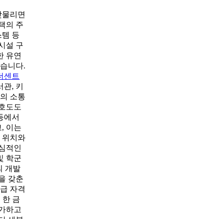
 맞물리면
택의 주
스템 등
시설 구
한 유연
있습니다.
더센트
관, 키
간의 소통
선호도도
 등에서
, 이는
 위치와
핵심적인
및 학군
의 개발
을 갖춘
공급 자격
 한 금
증가하고