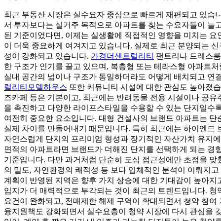
최근 부동산 시장은 실수요자 중심으로 빠르게 재편되고 있습니다
서 투자보다는 실거주 목적으로 아파트를 찾는 수요자들이 늘고
된 기준이었다면, 이제는 실생활에 직접적인 영향을 미치는 요인들,
이 더욱 중요하게 여겨지고 있습니다. 실제로 최근 분양되는 
성이 강화되고 있습니다.
가경더센트럴리티
팬트리나 드레스룸처
한 구조가 인기를 끌고 있으며, 복층형 또는 테라스형 아파트처
실내 공간의 넓이나 구조가 동일하더라도 어떻게 배치되고 연결
럴리티모델하우스
또한 커뮤니티 시설에 대한 관심도 높아졌습니
즈카페 등은 기본이고, 최근에는 반려동물 전용 시설이나 공유주
을 촉진하고 다양한 라이프스타일을 수용할 수 있는 단지일수록
여전히 중요한 요소입니다. 대형 건설사의 브랜드 아파트는 단순
실제 차이를 만들어내기 때문입니다. 특히 최근에는 하이엔드 
자연스럽게 단지의 프리미엄 형성과 장기적인 자산가치 유지에
면적의 아파트라면 브랜드가 더해진 단지를 선택하게 되는 경향
기준입니다. 다만 과거처럼 단순히 도심 접근성에만 초점을 맞췄
의 밀도, 자연환경의 쾌적성 등 보다 입체적인 분석이 이뤄지고 
계획이 반영된 지역은 향후 가치 상승에 대한 기대감이 높아지
입지가 더 매력적으로 부각되는 것이 최근의 트렌드입니다. 청약
요건이 완화되고, 전매제한 해제 구역이 확대되면서 청약 참여 
융지원책도 강화되면서 실수요층이 청약 시장에 다시 관심을 갖