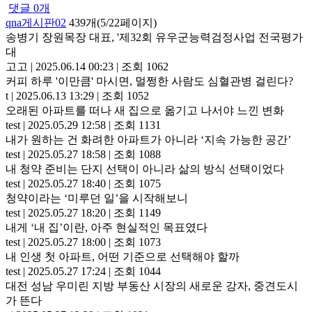
댓글
0
개
qna게시판02
439개(5/22페이지)
송병기 장원목장 대표, '제32회 유우군능력검정사업 전국평가
대
고고
|
2025.06.14 00:23
|
조회 1062
커피 하루 '이만큼' 마시면, 멀쩡한 사람도 심혈관병 걸린다?
t
|
2025.06.13 13:29
|
조회 1052
오래된 아파트를 떠나 새 집으로 옮기고 나서야 느낀 변화
test
|
2025.05.29 12:58
|
조회 1131
내가 원하는 건 화려한 아파트가 아니라 ‘지속 가능한 공간’
test
|
2025.05.27 18:58
|
조회 1088
내 청약 준비는 단지 선택이 아니라 삶의 방식 선택이었다
test
|
2025.05.27 18:40
|
조회 1075
청약이라는 ‘미루던 일’을 시작해보니
test
|
2025.05.27 18:20
|
조회 1149
내게 ‘내 집’이란, 아주 현실적인 목표였다
test
|
2025.05.27 18:00
|
조회 1073
내 인생 첫 아파트, 어떤 기준으로 선택해야 할까
test
|
2025.05.27 17:24
|
조회 1044
대전 성남 우미린 지방 부동산 시장의 새로운 강자, 중견도시
가 뜬다