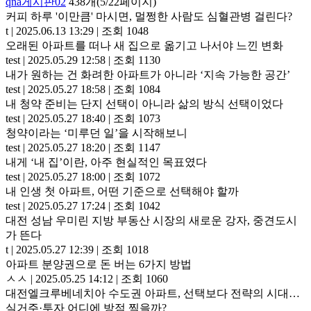
qna게시판02
438개(5/22페이지)
커피 하루 '이만큼' 마시면, 멀쩡한 사람도 심혈관병 걸린다?
t
|
2025.06.13 13:29
|
조회 1048
오래된 아파트를 떠나 새 집으로 옮기고 나서야 느낀 변화
test
|
2025.05.29 12:58
|
조회 1130
내가 원하는 건 화려한 아파트가 아니라 ‘지속 가능한 공간’
test
|
2025.05.27 18:58
|
조회 1084
내 청약 준비는 단지 선택이 아니라 삶의 방식 선택이었다
test
|
2025.05.27 18:40
|
조회 1073
청약이라는 ‘미루던 일’을 시작해보니
test
|
2025.05.27 18:20
|
조회 1147
내게 ‘내 집’이란, 아주 현실적인 목표였다
test
|
2025.05.27 18:00
|
조회 1072
내 인생 첫 아파트, 어떤 기준으로 선택해야 할까
test
|
2025.05.27 17:24
|
조회 1042
대전 성남 우미린 지방 부동산 시장의 새로운 강자, 중견도시
가 뜬다
t
|
2025.05.27 12:39
|
조회 1018
아파트 분양권으로 돈 버는 6가지 방법
ㅅㅅ
|
2025.05.25 14:12
|
조회 1060
대전엘크루베네치아 수도권 아파트, 선택보다 전략의 시대…
실거주·투자 어디에 방점 찍을까?