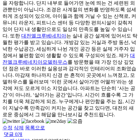
을 자랑합니다. 단지 내부로 들어가면 눈에 띄는 건 세련된 외
관뿐만이 아닙니다. 조경은 사계절의 변화를 반영하도록 섬세
하게 조성되어 있으며, 아이들과 함께 거닐 수 있는 산책로, 커
뮤니티 라운지, 피트니스 센터 등 다양한 편의시설이 갖춰져
있어 단지 내 생활만으로도 일상의 만족도를 높일 수 있습니
다. 또한
대전엘크루베네치아
는 실내 공간 설계에 있어서도 탁
월한 평가를 받고 있습니다. 개방감 있는 거실과 주방 동선, 넉
넉한 수납공간, 세심하게 나뉜 개인 공간 등은 실제 거주자 입
장에서 불편함 없이 생활할 수 있도록 구성되어 있죠. 제가
대
전엘크루베네치아모델하우스
를 방문했을 때 가장 인상 깊었
던 점은 바로 이러한 실용성과 감각적인 인테리어의 조화였습
니다. 마감재 하나까지 신경 쓴 흔적이 곳곳에서 느껴졌고, 모
델하우스를 둘러보며 ‘이런 곳에서 살아가면 어떨까’라는 생
각에 저도 모르게 미소 지었습니다. 아파트는 단순히 ‘사는 공
간’이 아니라, ‘살아가는 공간’입니다. 시간이 흐를수록 그 가
치를 더욱 체감하게 되죠. 누구에게나 편안함을 주는 집, 시간
이 지날수록 만족감이 커지는 공간을 찾고 있다면, 대전의 새
로운 중심에서 그 해답을 만나보시길 추천드립니다.
수정
삭제
목록으로
댓글
0
개