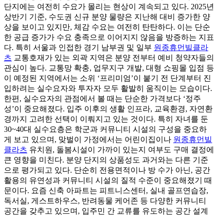
단지에는 여전히 수요가 몰리는 현상이 계속되고 있다. 2025년
상반기 기준, 수도권 신규 분양 물량은 지난해 대비 증가한 양
상을 보이고 있지만, 체감 수요는 여전히 탄탄하다. 이는 단순
한 공급 증가가 수요 충족으로 이어지지 않음을 방증하는 지표
다. 특히 서울과 인접한 경기 남부권 및 일부
원종휴먼빌클라
츠
교통호재가 있는 외곽 지역은 분양 전부터 예비 청약자들의
관심이 높다. 교통망 확충, 업무지구 개발, 대형 쇼핑몰 입점 등
이 예정된 지역에서는 소위 ‘프리미엄’이 붙기 전 단계부터 진
입하려는 실수요자와 투자자 모두 활발히 움직이는 모습이다.
한편, 실수요자의 관점에서 볼 때는 단순한 가격보다 ‘정주
성’이 중요해졌다. 입주 이후의 생활 인프라, 교육환경, 자연환
경까지 고려한 선택이 이뤄지고 있는 것이다. 특히 자녀를 둔
30~40대 실수요층은 학군과 커뮤니티 시설의 구성을 중요하
게 보고 있으며, 맞벌이 가정에서는 어린이집이나
원종휴먼빌
클라츠
유치원, 돌봄시설이 가까이 있는지 여부도 구매 결정에
큰 영향을 미친다. 분양 단지의 상품성도 과거와는 다른 기준
으로 평가되고 있다. 단순히 전용면적이나 방 수가 아닌, 공간
활용의 유연성과 커뮤니티 시설의 질적 수준이 중요해졌기 때
문이다. 요즘 신축 아파트는 피트니스센터, 실내 골프연습장,
독서실, 게스트하우스, 반려동물 케어존 등 다양한 커뮤니티
공간을 갖추고 있으며, 입주민 간 교류를 유도하는 공간 설계