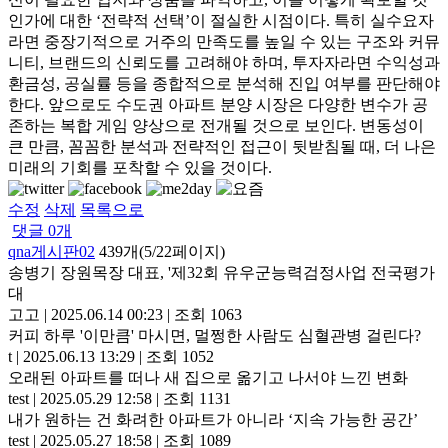
인가에 대한 ‘전략적 선택’이 절실한 시점이다. 특히 실수요자
라면 중장기적으로 거주의 만족도를 높일 수 있는 구조와 커뮤
니티, 브랜드의 신뢰도를 고려해야 하며, 투자자라면 수익성과
환금성, 공실률 등을 종합적으로 분석해 진입 여부를 판단해야
한다. 앞으로도 수도권 아파트 분양 시장은 다양한 변수가 공
존하는 복합 게임 양상으로 전개될 것으로 보인다. 변동성이
큰 만큼, 꼼꼼한 분석과 전략적인 접근이 뒷받침될 때, 더 나은
미래의 기회를 포착할 수 있을 것이다.
수정
삭제
목록으로
댓글
0
개
qna게시판02
439개(5/22페이지)
송병기 장원목장 대표, '제32회 유우군능력검정사업 전국평가
대
고고
|
2025.06.14 00:23
|
조회 1063
커피 하루 '이만큼' 마시면, 멀쩡한 사람도 심혈관병 걸린다?
t
|
2025.06.13 13:29
|
조회 1052
오래된 아파트를 떠나 새 집으로 옮기고 나서야 느낀 변화
test
|
2025.05.29 12:58
|
조회 1131
내가 원하는 건 화려한 아파트가 아니라 ‘지속 가능한 공간’
test
|
2025.05.27 18:58
|
조회 1089