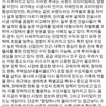
가 이루어지고 있다. 이러한 추세는 브랜드 프리미엄에도 영향
을 미친다. 과거에는 시공사의 인지도 자체만으로 프리미엄이
형성되었지만, 최근에는 같은 브랜드라도 지역별로 품질 차이
나 설계 방향이 다르기 때문에, 단지별 세부 설계와 건설사의
시공 내역을 꼼꼼히 비교해야 한다. 일부 중견 건설사들이 특
화 설계와 품질 높은 마감재를 앞세워 대형사와의 차별화를 꾀
하며 시장에서 좋은 반응을 얻는 사례도 늘고 있다. 투자자들
의 경우, 단기 시세차익보다는 안정적인 수익과 장기 보유 전
략에 초점을 맞추는 경향이 두드러지고 있다. 특히 임대 수요
가 높은 역세권, 산업단지 인근, 대학가 중심지 등은 전세 혹은
월세를 통한 안정적인 수익 창출이 가능해, 소액 투자자들도
관심을 보이고 있다. 반면, 공급 과잉이나 인구 감소 우려가 있
는 지방 중소도시는 리스크가 높아 신중한 접근이 필요하다.
정부 정책 역시 시장에 중요한 변수다. 규제지역 해제, 청약제
도 완화, 주택담보대출비율(LTV) 조정 등은 수요자들의 선택
폭을 넓히는 동시에 시장을 다시 움직이게 만드는 기폭제 역할
을 한다. 최근에는 생애최초 특별공급 확대나 중도금 무이자
혜택, 전매제한 완화 등 수요자 친화적 정책이 잇따르고 있으
며, 이를 전략적으로 활용하는 수요자들도 많아지고 있다. 결
국 지금의 부동산 시장은 정보와 판단력, 그리고 타이밍이 만
드는 게임이다. 단순히 “분양하니까 들어가자”는 접근보다, 자
신이 필요한 입지와 상품을 파악하고, 이를 어떻게 확보할 것