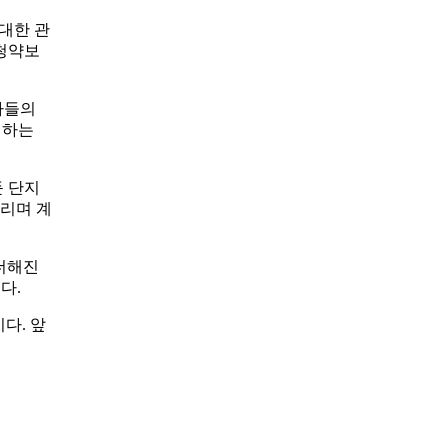
대한 관
 청약보
자들의
려하는
둔 단지
몰리며 계
 더해진
다.
다. 앞