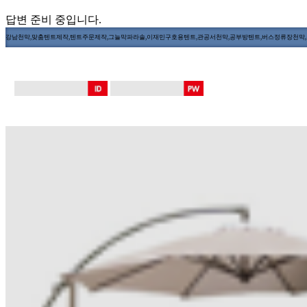
답변 준비 중입니다.
강남천막,맞춤텐트제작,텐트주문제작,그늘막파라솔,이재민구호용텐트,관공서천막,공부방텐트,버스정류장천막,장