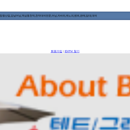
원산업,강남어닝,역삼동천막,천막대여전문,어닝,자바라,캐노피,텐트,판매,임대,대여
회원가입
|
ID/PW 찾기