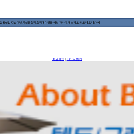
원산업,강남어닝,역삼동천막,천막대여전문,어닝,자바라,캐노피,텐트,판매,임대,대여
회원가입
|
ID/PW 찾기