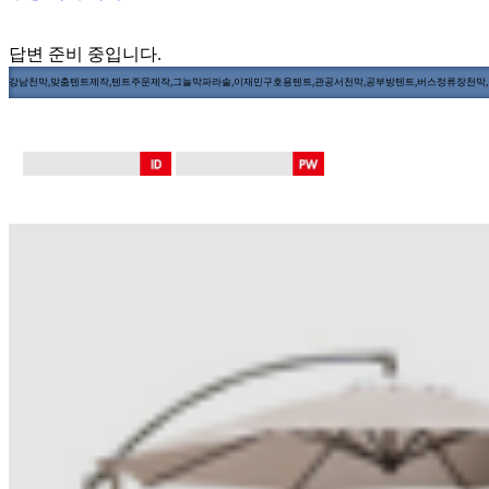
답변 준비 중입니다.
강남천막,맞춤텐트제작,텐트주문제작,그늘막파라솔,이재민구호용텐트,관공서천막,공부방텐트,버스정류장천막,장