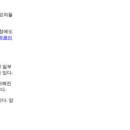
수요자들
결정에도
원클러
권 일부
 있다.
 더해진
다.
다. 앞