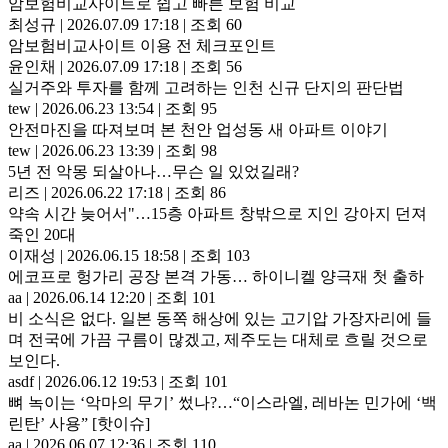
암보험비교사이트로 쉽고 빠른 보험 비교
최성규
|
2026.07.09 17:18
|
조회 60
암보험비교사이트 이용 전 체크포인트
윤인채
|
2026.07.09 17:18
|
조회 56
실거주와 투자를 함께 고려하는 인천 신규 단지의 판단법
tew
|
2026.06.23 13:54
|
조회 95
안전마진을 따져보며 본 천안 업성동 새 아파트 이야기
tew
|
2026.06.23 13:39
|
조회 98
5년 전 악몽 되살아나…무슨 일 있었길래?
리즈
|
2026.06.22 17:18
|
조회 86
약속 시간 늦어서"…15층 아파트 창밖으로 지인 강아지 던져
죽인 20대
이재성
|
2026.06.15 18:58
|
조회 103
에코프로 헝가리 공장 본격 가동… 하이니켈 양극재 첫 출하
aa
|
2026.06.14 12:20
|
조회 101
비 소식은 없다. 일본 동쪽 해상에 있는 고기압 가장자리에 들
며 전국에 가끔 구름이 많겠고, 제주도는 대체로 흐릴 것으로
보인다.
asdf
|
2026.06.12 19:53
|
조회 101
뼈 녹이는 ‘악마의 무기’ 썼나?…“이스라엘, 레바논 민가에 ‘백
린탄’ 사용” [핫이슈]
aa
|
2026.06.07 12:36
|
조회 110