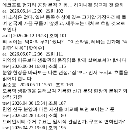
에코프로 헝가리 공장 본격 가동… 하이니켈 양극재 첫 출하
aa
|
2026.06.14 12:20
|
조회 102
비 소식은 없다. 일본 동쪽 해상에 있는 고기압 가장자리에 들
며 전국에 가끔 구름이 많겠고, 제주도는 대체로 흐릴 것으로
보인다.
asdf
|
2026.06.12 19:53
|
조회 101
뼈 녹이는 ‘악마의 무기’ 썼나?…“이스라엘, 레바논 민가에 ‘백
린탄’ 사용” [핫이슈]
aa
|
2026.06.07 12:36
|
조회 111
지역의 이름보다 생활권의 움직임을 함께 살펴보셔야 합니다
tew
|
2026.06.04 16:08
|
조회 115
분양 현장을 바라보는 다른 관점, ‘집’보다 먼저 도시의 흐름을
읽어야 합니다
임준호
|
2026.05.11 15:51
|
조회 169
오룡역 생활권을 둘러보며 기록한 신규 분양 현장의 분위기와
선택 기준
tew
|
2026.04.30 15:54
|
조회 187
천안 신규 분양과 다른 자산을 비교해 보면 보이는 기준
tew
|
2026.04.28 13:33
|
조회 180
브레인시티 주거 수요는 일시적 관심인가, 구조적 변화인가?
tew
|
2026.04.27 19:06
|
조회 195